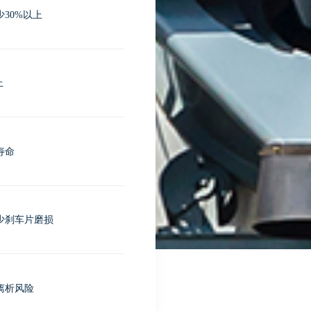
30%以上
上
寿命
少刹车片磨损
离析风险